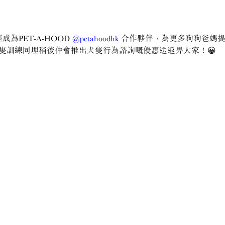
 已經成為PET-A-HOOD 
@petahoodhk
 合作夥伴，為更多狗狗爸媽
隻訓練同埋稍後仲會推出犬隻行為諮詢嘅優惠送返畀大家！😀