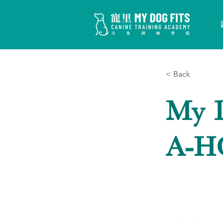
< Back
My 
A-