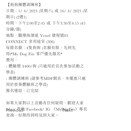
【狗狗團體訓練班】
日期：1/ 4/ 2023 (星期六) 或 16/ 4/ 2023 (星
期日) (2選1)
時間：下午2:00至2:45 或 下午3:30至4:15 (45
分鐘/節)
地點：觀塘海濱道 Vessel 發現號03 
CONNECT 多用途室 (306)
每節名額：4隻狗狗 (名額有限，先到先
得)*My Dog Fits 客戶優先報名*
費用：
- 體驗價 $400/狗 (只適用於首次參加活動之
學員)
- 團體訓練班 (請參考MDF網頁，本優惠只適
用於曾參體驗班之學員)
報名連結：
已完結
如果大家對以上活動有任何疑問，歡迎大家
inbox 我哋 Facebook/ IG 《MyDogFits》專頁
Previous
Next
查詢。好期待到時見到大家～​