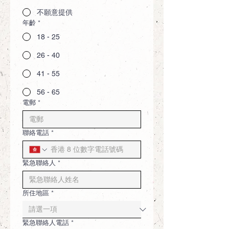
不願意提供
年齡
*
18 - 25
26 - 40
41 - 55
56 - 65
電郵
*
聯絡電話
*
緊急聯絡人
*
所住地區
*
緊急聯絡人電話
*