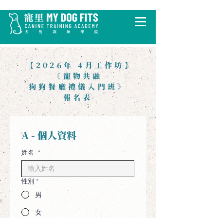
​ 【2026年 4月工作坊】
《寵物共融
狗狗餐廳禮儀入門班》
報名表
A - 個人資料
姓名
*
性別
*
男
女