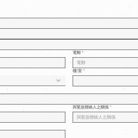
電郵
*
樓/室
*
與緊急聯絡人之關係
*