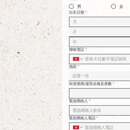
男
女
出生日期
*
月
聯絡電話
*
地區
*
請選一項
街道號碼/屋苑名稱及座數
*
緊急聯絡人
*
緊急聯絡人電話
*