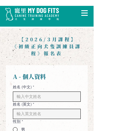
​ 【2026/3月課程】
《初級正向犬隻訓練員課
程》報名表
A - 個人資料
姓名 (中文)
*
姓名 (英文)
*
性別
*
男