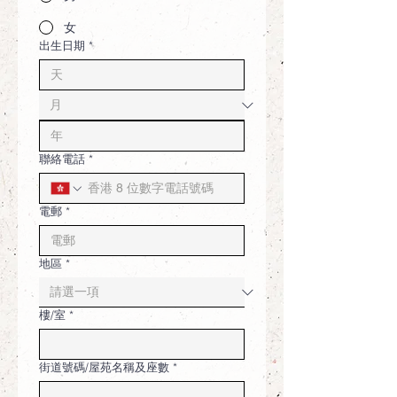
女
出生日期
*
聯絡電話
*
電郵
*
地區
*
樓/室
*
街道號碼/屋苑名稱及座數
*