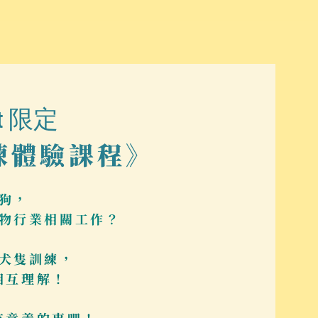
est 限定
練體驗課程》
狗，
物行業相關工作？
犬隻訓練，
相互理解！
有意義的事吧！