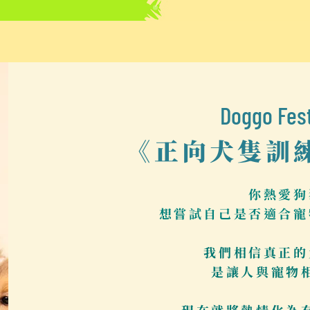
Doggo F
《正向犬隻訓
你熱愛狗
想嘗試自己是否適合寵
我們相信真正的
是讓人與寵物
現在就將熱情化為